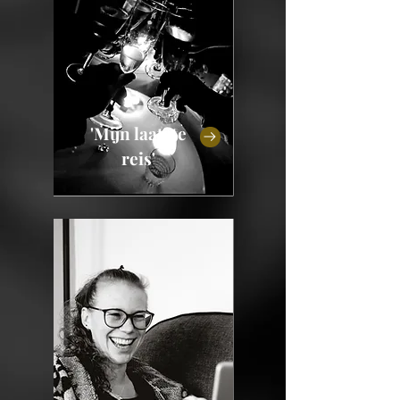
'Mijn laatste
reis'