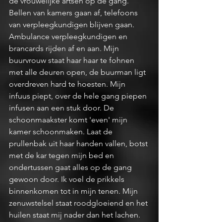
de vrouwelijke artsen op de gang. 
Bellen van kamers gaan af, telefoons 
van verpleegkundigen blijven gaan. 
Ambulance verpleegkundigen en 
brancards rijden af en aan. Mijn 
buurvrouw staat haar haar te fohnen 
met alle deuren open, de buurman ligt 
overdreven hard te hoesten. Mijn 
infuus piept, over de hele gang piepen 
infusen aan een stuk door. De 
schoonmaakster komt 'even' mijn 
kamer schoonmaken. Laat de 
prullenbak uit haar handen vallen, botst 
met de kar tegen mijn bed en 
ondertussen gaat alles op de gang 
gewoon door. Ik voel de prikkels 
binnenkomen tot in mijn tenen. Mijn 
zenuwstelsel staat roodgloeiend en het 
huilen staat mij nader dan het lachen. 