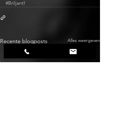
#Briljant
!
Alles weergeven
Recente blogposts