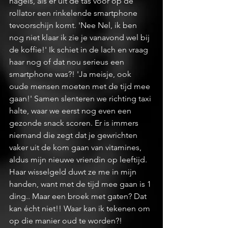
nagels, als er uit de tas voor op de 
rollator een rinkelende smartphone 
tevoorschijn komt. 'Nee Nel, ik ben 
nog niet klaar ik zie je vanavond wel bij 
de koffie!' Ik schiet in de lach en vraag 
haar nog of dat nou serieus een 
smartphone was?! 'Ja meisje, ook 
oude mensen moeten met de tijd mee 
gaan!' Samen slenteren we richting taxi 
halte, waar we eerst nog even een 
gezonde snack scoren. Er is immers 
niemand die zegt dat je gewrichten 
vaker uit de kom gaan van vitamines, 
aldus mijn nieuwe vriendin op leeftijd. 
Haar wisselgeld duwt ze me in mijn 
handen, want met de tijd mee gaan is 1 
ding.. Maar een broek met gaten? Dat 
kan écht niet!! Waar kan ik tekenen om 
op die manier oud te worden?! 