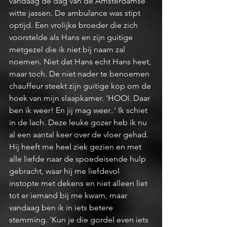
vandaag de dag van de Amsterdamse 
witte jassen. De ambulance was stipt 
optijd. Een vrolijke broeder die zich 
voorstelde als Hans en zijn guitige 
metgezel die ik niet bij naam zal 
noemen. Niet dat Hans echt Hans heet, 
maar toch. De niet nader te benoemen 
chauffeur steekt zijn guitige kop om de 
hoek van mijn slaapkamer. 'HOOI. Daar 
ben ik weer! En jij mag weer..' Ik schiet 
in de lach. Deze leuke gozer heb ik nu 
al een aantal keer over de vloer gehad. 
Hij heeft me heel ziek gezien en met 
alle liefde naar de spoedeisende hulp 
gebracht, waar hij me liefdevol 
instopte met dekens en niet alleen liet 
tot er iemand bij me kwam, maar 
vandaag ben ik in iets betere 
stemming. 'Kun je die gordel even iets 