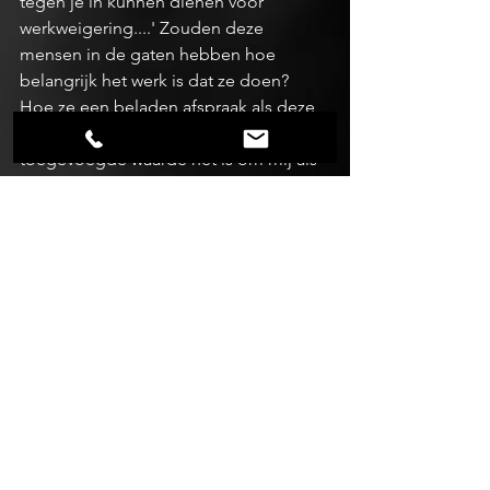
tegen je in kunnen dienen voor 
werkweigering....' Zouden deze 
mensen in de gaten hebben hoe 
belangrijk het werk is dat ze doen? 
Hoe ze een beladen afspraak als deze, 
10 kilo lichter maken?! Wat een enorm 
toegevoegde waarde het is om mij als 
persoon te zien en niet als patiënt?! 
Dat lachen het allerbeste medicijn is en 
zou deze gast door hebben dat ik me 
af vraag of hij beschuitjes lust??!! 
#RetourtjeAmsterdam
#Ziekenhuisleven
#Stiekemverliefd
#Lachenisgezond
#Wateenavontuur
Alles weergeven
Recente blogposts