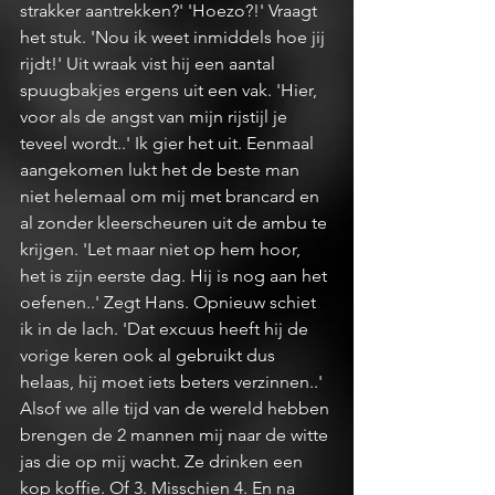
strakker aantrekken?' 'Hoezo?!' Vraagt 
het stuk. 'Nou ik weet inmiddels hoe jij 
rijdt!' Uit wraak vist hij een aantal 
spuugbakjes ergens uit een vak. 'Hier, 
voor als de angst van mijn rijstijl je 
teveel wordt..' Ik gier het uit. Eenmaal 
aangekomen lukt het de beste man 
niet helemaal om mij met brancard en 
al zonder kleerscheuren uit de ambu te 
krijgen. 'Let maar niet op hem hoor, 
het is zijn eerste dag. Hij is nog aan het 
oefenen..' Zegt Hans. Opnieuw schiet 
ik in de lach. 'Dat excuus heeft hij de 
vorige keren ook al gebruikt dus 
helaas, hij moet iets beters verzinnen..' 
Alsof we alle tijd van de wereld hebben 
brengen de 2 mannen mij naar de witte 
jas die op mij wacht. Ze drinken een 
kop koffie. Of 3. Misschien 4. En na 