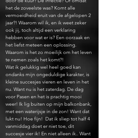
door de kuur? De infectie? Of omdat 
het de zoveelste was? Komt alle 
vermoeidheid eruit van de afgelopen 2 
jaar?! Waarom wil ik, en ik weet zeker 
ook jij, toch altijd een verklaring 
hebben voor wat er is? Een oorzaak en 
het liefst meteen een oplossing. 
Waarom is het zo moeilijk om het leven 
te nemen zoals het komt?! 
Wat ik gelukkig wel heel goed kan  
ondanks mijn ongeduldige karakter, is 
kleine succesjes vieren en leven in het 
nu. Want nu is het zaterdag. De dag 
voor Pasen en het is prachtig mooi 
weer! Ik lig buiten op mijn balkonbank, 
met een waterijsje in de zon! Want dat 
lukt nu! Hoe fijn!  Dat ik sliep tot half 4 
vanmiddag doet er niet toe, dit 
succesje vier ik! En niet alleen ik.. Want 