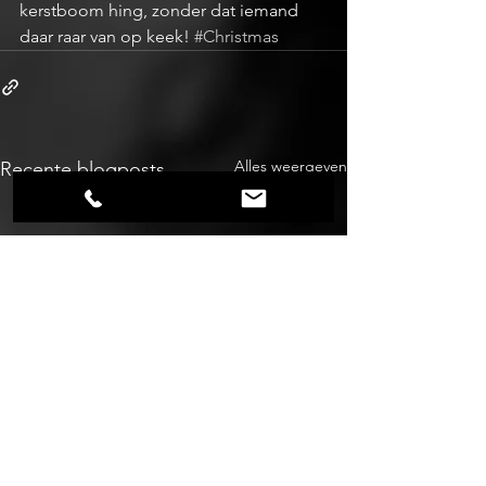
kerstboom hing, zonder dat iemand 
daar raar van op keek! 
#Christmas
Alles weergeven
Recente blogposts