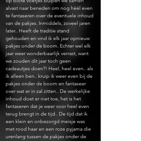
op blote voetjes sluipen we samen 
alvast naar beneden om nog hèèl even 
te fantaseren over de eventuele inhoud 
van de pakjes. Inmiddels, zoveel jaren 
later.. Heeft de traditie stand 
gehouden en vind ik elk jaar opnieuw 
pakjes onder de boom. Echter wel elk 
jaar weer wonderbaarlijk verrast, want 
we zouden dit jaar toch geen 
cadeautjes doen?! Heel, heel even.. als 
ik alleen ben.. kruip ik weer even bij de 
pakjes onder de boom en fantaseer 
over wat er in zal zitten.. De werkelijke 
inhoud doet er niet toe, het is het 
fantaseren dat je weer voor heel even 
terug brengt in de tijd.. De tijd dat ik 
een klein en onbezorgd meisje was 
met rood haar en een roze pyjama die 
urenlang tussen de pakjes onder de 