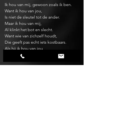
Ik hou van mij, gewoon zoals ik ben.
Want ik hou van jou,
Is niet de sleutel tot de ander.
Maar ik hou van mij,
Al klinkt het bot en slecht.
Want wie van zichzelf houdt,
Die geeft pas echt iets kostbaars.
Als hij ik hou van jou,
Tegen een ander zegt!'
-
Verdomd, hij had gewoon gelijk!!
Alles weergeven
Recente blogposts