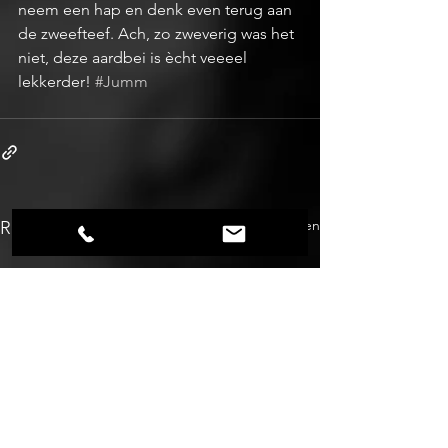
neem een hap en denk even terug aan 
de zweefteef. Ach, zo zweverig was het 
niet, deze aardbei is ècht veeeel 
lekkerder! 
#Jumm
Alles weergeven
Recente blogposts