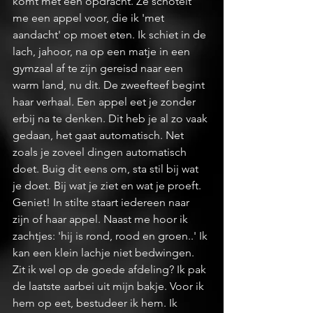
komt met een opdracht. Ze schotelt 
me een appel voor, die ik 'met 
aandacht' op moet eten. Ik schiet in de 
lach, jahoor, na op een matje in een 
gymzaal af te zijn gereisd naar een 
warm land, nu dit. De zweefteef begint 
haar verhaal. Een appel eet je zonder 
erbij na te denken. Dit heb je al zo vaak 
gedaan, het gaat automatisch. Net 
zoals je zoveel dingen automatisch 
doet. Buig dit eens om, sta stil bij wat 
je doet. Bij wat je ziet en wat je proeft. 
Geniet! In stilte staart iedereen naar 
zijn of haar appel. Naast me hoor ik 
zachtjes: 'hij is rond, rood en groen..' Ik 
kan een klein lachje niet bedwingen. 
Zit ik wel op de goede afdeling? Ik pak 
de laatste aarbei uit mijn bakje. Voor ik 
hem op eet, bestudeer ik hem. Ik 