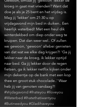
Gewoon, omdat jij 'gewoon' lekker de 
kroeg in gaat met vrienden? Want dat 
doe je als je 25 bent en het vrijdag is. 
Mag jij 'lekker' om 21:30 u op 
vrijdagavond mijn bed in duiken.. Een 
heerlijk waterbed! Met een heul dik 
winterdekbed om diep onder weg te 
kruipen. Dat dan weer wel.. Of zullen 
we gewoon, 'gewoon' allebei genieten 
van dat wat we elke dag krijgen?! 'Ga jij 
lekker naar de kroeg, ik lekker optijd 
naar bed. Ga jij lekker door de regen 
fietsen, ga ik lekker netflix kijken onder 
mijn dekentje op de bank met een kop 
thee en groot stuk chocolade..' Waar 
heb jij van genoten vandaag?! 
#Vrijdagavond
#Ihateyou
#Iloveyou
#Waterbed
#Ihatethatiwantyou
#Butineedyou
#Gladihaveyou