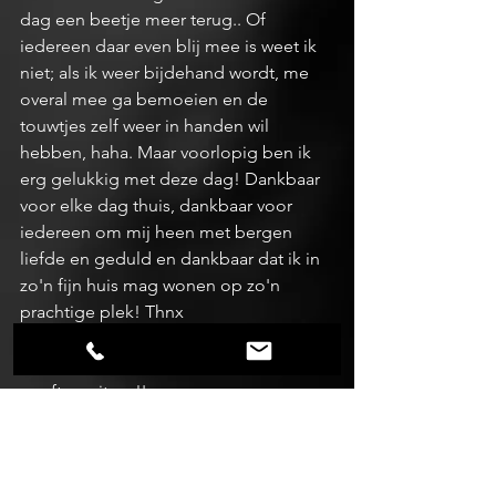
dag een beetje meer terug.. Of 
iedereen daar even blij mee is weet ik 
niet; als ik weer bijdehand wordt, me 
overal mee ga bemoeien en de 
touwtjes zelf weer in handen wil 
hebben, haha. Maar voorlopig ben ik 
erg gelukkig met deze dag! Dankbaar 
voor elke dag thuis, dankbaar voor 
iedereen om mij heen met bergen 
liefde en geduld en dankbaar dat ik in 
zo'n fijn huis mag wonen op zo'n 
prachtige plek! Thnx 
lievelingsmensen! 
'Een opgever wint nooit. Een winnaar 
geeft nooit op!'
#Woensdag
#Genieten
#Teljezegeningen