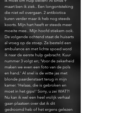
ik moet om hulp bellen! Al sinds 9 
maart ben ik ziek.. Een longontsteking 
die niet wil overgaan. 2 antibiotica 
kuren verder maar ik heb nog steeds 
koorts. Mijn hart heeft er steeds meer 
moeite mee.. Mijn hoofd stiekem ook. 
De volgende ochtend staat de huisarts 
al vroeg op de stoep. Ze besteld een 
ambulance en met lichte spoed word 
ik naar de eerste hulp gebracht. Kuur 
nummer 3 volgt en; 'Voor de zekerheid 
maken we even een foto van de pols 
en hand.' Al snel is de witte jas met 
blonde paardenstaart terug in mijn 
kamer. 'Helaas, die is gebroken en 
moet in het gips!' Sorry, u zei WAT?!
Nu kan ik wel een heel vrolijk verhaal 
gaan plaatsen over dat ik dit 
gedroomd heb of het ergens gelezen 