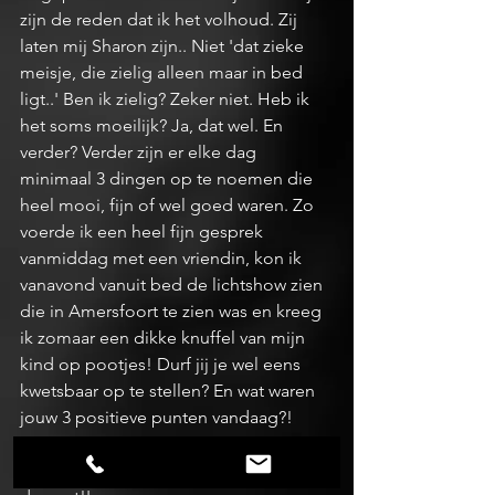
zijn de reden dat ik het volhoud. Zij 
laten mij Sharon zijn.. Niet 'dat zieke 
meisje, die zielig alleen maar in bed 
ligt..' Ben ik zielig? Zeker niet. Heb ik 
het soms moeilijk? Ja, dat wel. En 
verder? Verder zijn er elke dag 
minimaal 3 dingen op te noemen die 
heel mooi, fijn of wel goed waren. Zo 
voerde ik een heel fijn gesprek 
vanmiddag met een vriendin, kon ik 
vanavond vanuit bed de lichtshow zien 
die in Amersfoort te zien was en kreeg 
ik zomaar een dikke knuffel van mijn 
kind op pootjes! Durf jij je wel eens 
kwetsbaar op te stellen? En wat waren 
jouw 3 positieve punten vandaag?!
'Hoe mooi, kan het leven zijn? Het is 
maar hoe je kijkt, het is maar wat je 