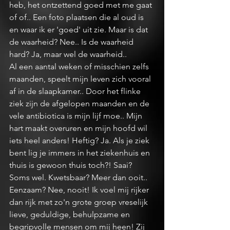
heb, het ontzettend goed met me gaat 
of of.. Een foto plaatsen die al oud is 
en waar ik er 'goed' uit zie. Maar is dat 
de waarheid? Nee.. Is de waarheid 
hard? Ja, maar wel de waarheid.. 
Al een aantal weken of misschien zelfs 
maanden, speelt mijn leven zich vooral 
af in de slaapkamer.. Door het flinke 
ziek zijn de afgelopen maanden en de 
vele antibiotica is mijn lijf moe.. Mijn 
hart maakt overuren en mijn hoofd wil 
iets heel anders! Heftig? Ja. Als je ziek 
bent lig je immers in het ziekenhuis en 
thuis is gewoon thuis toch?! Saai? 
Soms wel. Kwetsbaar? Meer dan ooit.. 
Eenzaam? Nee, nooit! Ik voel mij rijker 
dan rijk met zo'n grote groep vreselijk 
lieve, geduldige, behulpzame en 
begripvolle mensen om mij heen! Zij 