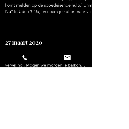
komt melden op de spoedeisende hulp.' Uhm..
Nu? In Uden?! 'Ja, en neem je koffer maar vast...
27 maart 2020
Gisteren een appje van mijn buurjongens:
'Sharon wij hebben last van quarantaine
verveling.. Mogen we morgen je balkon
komen...
16 juni 2019
Na een jaar veel te vol met meerdere
ziekenhuisopnamens, logeerpartijtjes in een
verzorgingshuis, logeeradresjes voor jou en 24 u
per dag...