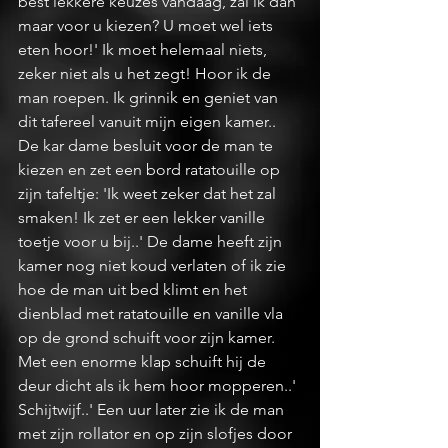
best lekkere keuzes vandaag, zal ik dan 
maar voor u kiezen? U moet wel iets 
eten hoor!' Ik moet helemaal niets, 
zeker niet als u het zegt! Hoor ik de 
man roepen. Ik grinnik en geniet van 
dit tafereel vanuit mijn eigen kamer.. 
De kar dame besluit voor de man te 
kiezen en zet een bord ratatouille op 
zijn tafeltje: 'Ik weet zeker dat het zal 
smaken! Ik zet er een lekker vanille 
toetje voor u bij..' De dame heeft zijn 
kamer nog niet koud verlaten of ik zie 
hoe de man uit bed klimt en het 
dienblad met ratatouille en vanille vla 
op de grond schuift voor zijn kamer. 
Met een enorme klap schuift hij de 
deur dicht als ik hem hoor mopperen..' 
Schijtwijf..' Een uur later zie ik de man 
met zijn rollator en op zijn slofjes door 