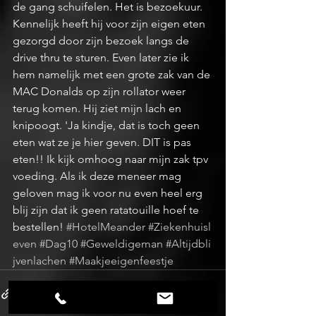
de gang schuifelen. Het is bezoekuur. 
Kennelijk heeft hij voor zijn eigen eten 
gezorgd door zijn bezoek langs de 
drive thru te sturen. Even later zie ik 
hem namelijk met een grote zak van de 
MAC Donalds op zijn rollator weer 
terug komen. Hij ziet mijn lach en 
knipoogt. 'Ja kindje, dat is toch geen 
eten wat ze je hier geven. DIT is pas 
eten!! Ik kijk omhoog naar mijn zak tpv 
voeding. Als ik deze meneer mag 
geloven mag ik voor nu even heel erg 
blij zijn dat ik geen ratatouille hoef te 
bestellen! 
#HotelMeander
#Ziekenhuisl
even
#Dag10
#Geweldigeman
#Altijdbli
jvenlachen
#Maakjeeigenfeestje